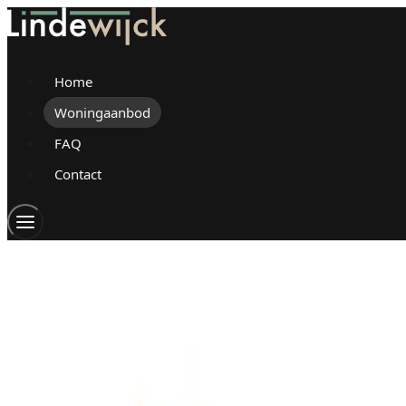
Home
Woningaanbod
FAQ
Contact
BESCHIKBAAR
't Holle Goed 105
't Holle Goed 105
€ 468.552